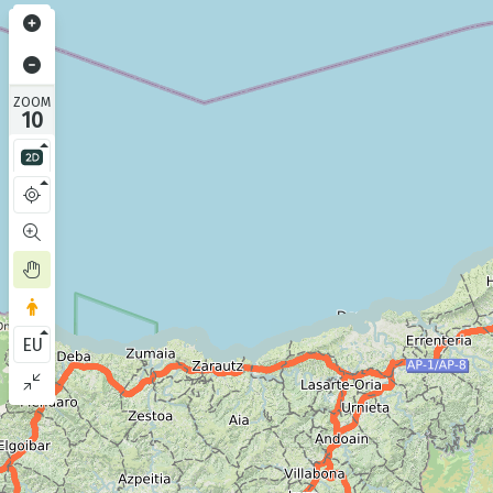
ZOOM
10
EU