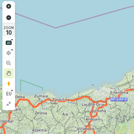
ZOOM
10
EU