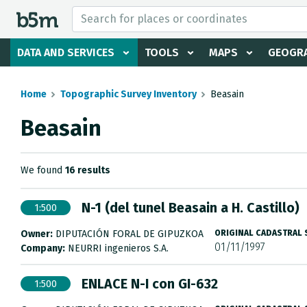
 search and directory
DATA AND SERVICES
TOOLS
MAPS
GEOGRA
Home
Topographic Survey Inventory
Beasain
Beasain
We found
16 results
N-1 (del tunel Beasain a H. Castillo)
1:500
Owner:
DIPUTACIÓN FORAL DE GIPUZKOA
ORIGINAL CADASTRAL
01/11/1997
Company:
NEURRI ingenieros S.A.
ENLACE N-I con GI-632
1:500