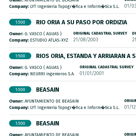
Owner:
AYUNTAMIENTO DE BEASAIN
01/0
Company:
LYT Ingenieria Topogr�fica e Inform�tica S.L.
RIO ORIA A SU PASO POR ORDIZIA
1:500
Owner:
G. VASCO ( AGUAS )
ORIGINAL CADASTRAL SURVEY
D
21/08/2003
2
Company:
ESTUDIO ATLAS-XYZ
RIOS ORIA, ESTANDA Y ARRIARAN A 
1:500
Owner:
G. VASCO ( AGUAS )
ORIGINAL CADASTRAL SURVEY
01/01/2001
Company:
NEURRI ingenieros S.A.
BEASAIN
1:500
Owner:
AYUNTAMIENTO DE BEASAIN
ORIGI
01/1
Company:
LYT Ingenieria Topogr�fica e Inform�tica S.L.
BEASAIN
1:500
Owner:
AYUNTAMIENTO DE BEASAIN
ORIGI