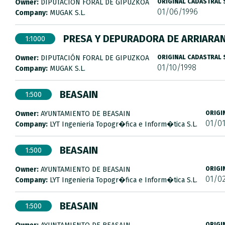
Owner:
DIPUTACIÓN FORAL DE GIPUZKOA
ORIGINAL CADASTRAL
01/06/1996
Company:
MUGAK S.L.
PRESA Y DEPURADORA DE ARRIARA
1:1000
Owner:
DIPUTACIÓN FORAL DE GIPUZKOA
ORIGINAL CADASTRAL
01/10/1998
Company:
MUGAK S.L.
BEASAIN
1:500
Owner:
AYUNTAMIENTO DE BEASAIN
ORIGI
01/01
Company:
LYT Ingenieria Topogr�fica e Inform�tica S.L.
BEASAIN
1:500
Owner:
AYUNTAMIENTO DE BEASAIN
ORIGI
01/0
Company:
LYT Ingenieria Topogr�fica e Inform�tica S.L.
BEASAIN
1:500
ORIGI