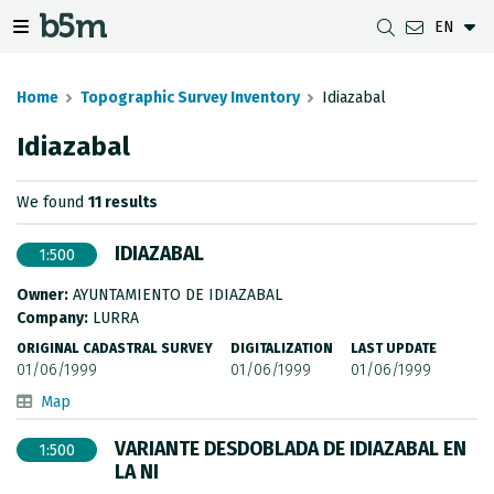
EN
 search and directory
 navigation menu
Toggle navigation menu
Home
Topographic Survey Inventory
Idiazabal
Idiazabal
DOWNLOADS
DISTANCE BETWEEN MUNICIPALITIES
GIPUZKOA MAP VIEWER
GEODESY
We found
11 results
DATASETS
G-IRUDIA
OFFLINE MAPS
GIPUZKOA GNSS NETWORK
IDIAZABAL
1:500
OGC SERVICES
HD MAPS OF GIPUZKOA
GEODETIC BENCHMARKS
Owner:
AYUNTAMIENTO DE IDIAZABAL
INSPIRE SERVICES
SUBSIDENCE DETECTION
Company:
LURRA
ORIGINAL CADASTRAL SURVEY
DIGITALIZATION
LAST UPDATE
REST API
01/06/1999
01/06/1999
01/06/1999
Map
MUNICIPAL BOUNDARIES
VARIANTE DESDOBLADA DE IDIAZABAL EN
1:500
TOPOGRAPHIC SURVEY INVENTORY
LA NI