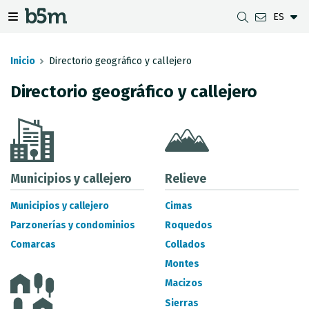
ES
tar Buscador y directorio
tar menú de navegación
Mostrar/ocultar menú de navegación
Inicio
Directorio geográfico y callejero
Directorio geográfico y callejero
DESCARGAS
DISTANCIA ENTRE MUNICIPIOS
VISUALIZADOR DE MAPAS DE GIPUZKOA
GEODESIA
CONJUNTOS DE DATOS
G-IRUDIA
MAPAS OFFLINE
RED GNSS EN GIPUZKOA
SERVICIOS OGC
MAPAS HD DE GIPUZKOA
SEÑALES GEODÉSICAS
Municipios y callejero
Relieve
SERVICIOS INSPIRE
DETECCIÓN DE SUBSIDENCIAS
Municipios y callejero
Cimas
Parzonerías y condominios
Roquedos
API REST
Comarcas
Collados
LÍMITES MUNICIPALES
Montes
INVENTARIO DE LEVANTAMIENTOS TOPOGRÁFICOS
Macizos
Sierras