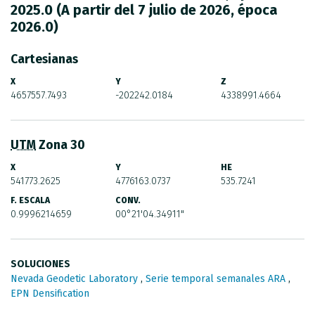
CATÁLOGO DE METADATOS
2025.0 (A partir del 7 julio de 2026, época
2026.0)
Cartesianas
X
Y
Z
4657557.7493
-202242.0184
4338991.4664
UTM
Zona 30
X
Y
HE
541773.2625
4776163.0737
535.7241
F. ESCALA
CONV.
0.9996214659
00°21'04.34911"
SOLUCIONES
Nevada Geodetic Laboratory
,
Serie temporal semanales ARA
,
EPN Densification