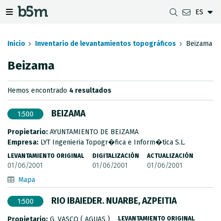
ES
tar Buscador y directorio
tar menú de navegación
Mostrar/ocultar menú de navegación
Inicio
Inventario de levantamientos topográficos
Beizama
Beizama
DESCARGAS
DISTANCIA ENTRE MUNICIPIOS
VISUALIZADOR DE MAPAS DE GIPUZKOA
GEODESIA
Hemos encontrado
4 resultados
CONJUNTOS DE DATOS
G-IRUDIA
MAPAS OFFLINE
RED GNSS EN GIPUZKOA
BEIZAMA
1:500
SERVICIOS OGC
MAPAS HD DE GIPUZKOA
SEÑALES GEODÉSICAS
Propietario:
AYUNTAMIENTO DE BEIZAMA
SERVICIOS INSPIRE
DETECCIÓN DE SUBSIDENCIAS
Empresa:
LYT Ingenieria Topogr�fica e Inform�tica S.L.
LEVANTAMIENTO ORIGINAL
DIGITALIZACIÓN
ACTUALIZACIÓN
API REST
01/06/2001
01/06/2001
01/06/2001
Mapa
LÍMITES MUNICIPALES
RIO IBAIEDER. NUARBE, AZPEITIA
1:500
INVENTARIO DE LEVANTAMIENTOS TOPOGRÁFICOS
Propietario:
G. VASCO ( AGUAS )
LEVANTAMIENTO ORIGINAL