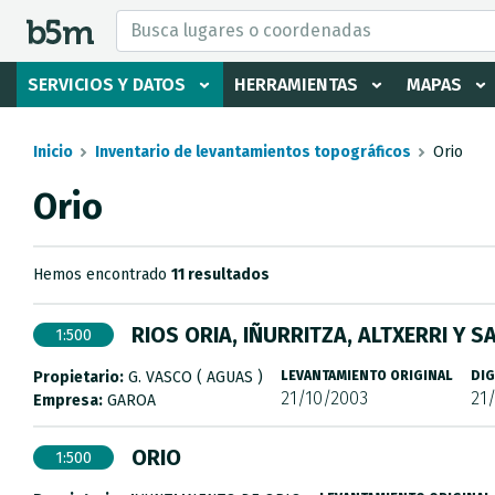
tar Buscador y directorio
SERVICIOS Y DATOS
HERRAMIENTAS
MAPAS
Inicio
Inventario de levantamientos topográficos
Orio
Orio
Hemos encontrado
11 resultados
RIOS ORIA, IÑURRITZA, ALTXERRI Y 
1:500
Propietario:
G. VASCO ( AGUAS )
LEVANTAMIENTO ORIGINAL
DIG
21/10/2003
21
Empresa:
GAROA
ORIO
1:500