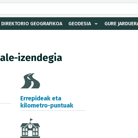
DIREKTORIO GEOGRAFIKOA
GEODESIA
GURE JARDUER
kale-izendegia
Errepideak eta
kilometro-puntuak