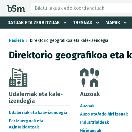
tzaile eta direktorioa izkutatu
DATUAK ETA ZERBITZUAK
TRESNAK
MAPAK
Hasiera
Direktorio geografikoa eta kale-izendegia
Direktorio geografikoa eta 
Udalerriak eta kale-
Auzoak
izendegia
Auzoak
Udalerriak eta kale-izendegia
Auzo eta/edo hiri izenak
Partzuergoak eta
Industrialdeak
agintekidetzak
Hiriguneak