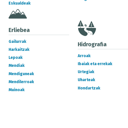
Eskualdeak
Erliebea
Gailurrak
Hidrografia
Harkaitzak
Arroak
Lepoak
Ibaiak eta errekak
Mendiak
Urtegiak
Mendiguneak
Uharteak
Mendilerroak
Hondartzak
Muinoak