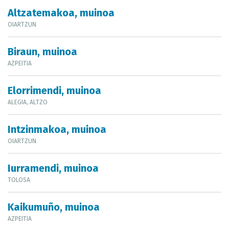
METADATUEN KATALOGOA
Altzatemakoa, muinoa
OIARTZUN
Biraun, muinoa
AZPEITIA
Elorrimendi, muinoa
ALEGIA, ALTZO
Intzinmakoa, muinoa
OIARTZUN
Iurramendi, muinoa
TOLOSA
Kaikumuño, muinoa
AZPEITIA