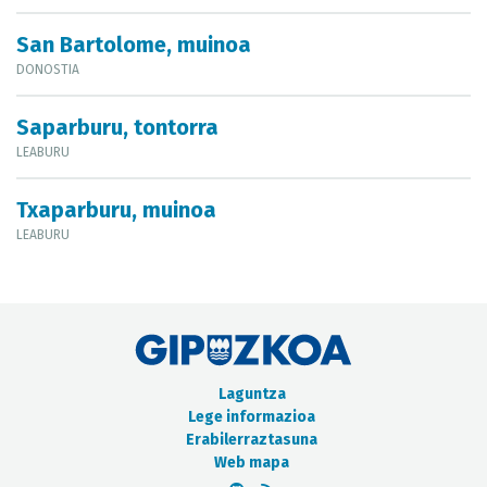
San Bartolome, muinoa
DONOSTIA
Saparburu, tontorra
LEABURU
Txaparburu, muinoa
LEABURU
Laguntza
Lege informazioa
Erabilerraztasuna
Web mapa