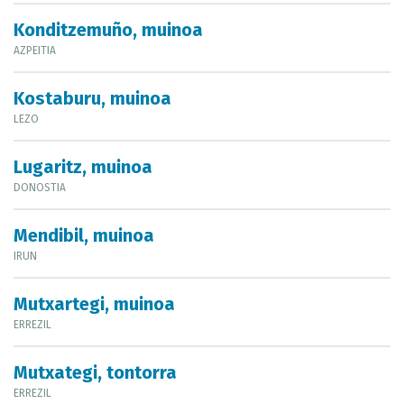
Konditzemuño, muinoa
AZPEITIA
Kostaburu, muinoa
LEZO
Lugaritz, muinoa
DONOSTIA
Mendibil, muinoa
IRUN
Mutxartegi, muinoa
ERREZIL
Mutxategi, tontorra
ERREZIL