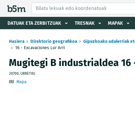
tzaile eta direktorioa izkutatu
DATUAK ETA ZERBITZUAK
TRESNAK
MAPAK
Hasiera
Direktorio geografikoa
Gipuzkoako udalerriak et
16 - Excavaciones Lur Arri
Mugitegi B industrialdea 16 
20700, URRETXU
Mapa