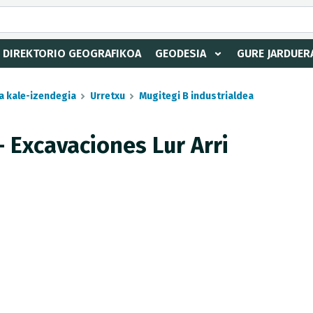
DIREKTORIO GEOGRAFIKOA
GEODESIA
GURE JARDUER
a kale-izendegia
Urretxu
Mugitegi B industrialdea
- Excavaciones Lur Arri