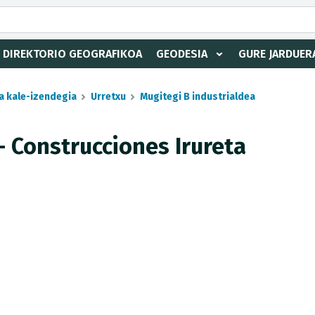
DIREKTORIO GEOGRAFIKOA
GEODESIA
GURE JARDUER
a kale-izendegia
Urretxu
Mugitegi B industrialdea
- Construcciones Irureta