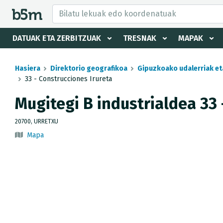
tzaile eta direktorioa izkutatu
DATUAK ETA ZERBITZUAK
TRESNAK
MAPAK
Hasiera
Direktorio geografikoa
Gipuzkoako udalerriak et
33 - Construcciones Irureta
Mugitegi B industrialdea 33 
20700, URRETXU
Mapa