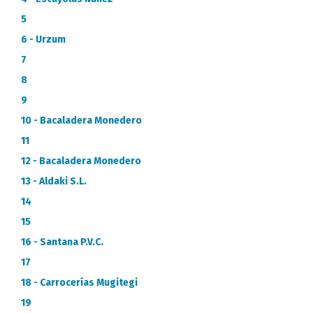
5
6 - Urzum
7
8
9
10 - Bacaladera Monedero
11
12 - Bacaladera Monedero
13 - Aldaki S.L.
14
15
16 - Santana P.V.C.
17
18 - Carrocerías Mugitegi
19