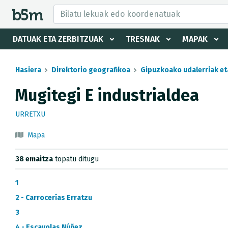
tzaile eta direktorioa izkutatu
DATUAK ETA ZERBITZUAK
TRESNAK
MAPAK
Hasiera
Direktorio geografikoa
Gipuzkoako udalerriak et
Mugitegi E industrialdea
URRETXU
Mapa
38 emaitza
topatu ditugu
1
2 - Carrocerías Erratzu
3
4 - Escayolas Núñez