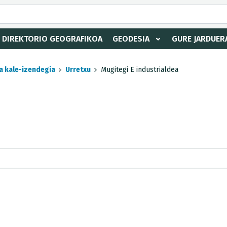
DIREKTORIO GEOGRAFIKOA
GEODESIA
GURE JARDUER
a kale-izendegia
Urretxu
Mugitegi E industrialdea