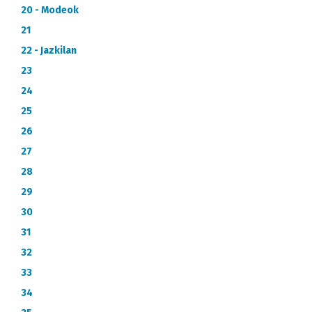
20 - Modeok
21
22 - Jazkilan
23
24
25
26
27
28
29
30
31
32
33
34